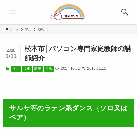
ホーム
学ぶ
技術
松本市│パソコン専門家庭教師の講
2018
1/11
師紹介
2017.10.31
2018.01.11
学ぶ
技術
講座
趣味
サルサ等のラテン系ダンス（ソロ又は
ペア）