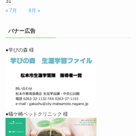
31
« 7月
9月 »
バナー広告
●学びの森 様
●蟻ケ崎ペットクリニック 様