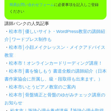
簡易お問い合わせフォーム
に必要事項を記入しご登録
ください
講師バンクの人気記事
・
松本市│優しいサイト・WordPress教室の講師紹
介│ワードプレス制作も
・
松本市│小顔メイクレッスン・メイクアドバイス
教室
・
松本市！オンラインカードリーディング講座！
・
松本市│書を愉しもう 書道全般の講師紹介（日本
書作家協会に所属し、級・段取得も出来ます。）
・
松本市いとうピアノ教室のご案内
・
松本市│骨盤矯正と骨盤のゆがみチェック講座の
お知らせ
・
松本市｜筆跡心理士養成講座【筆跡心理士取得