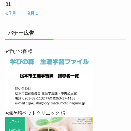
31
« 7月
9月 »
バナー広告
●学びの森 様
●蟻ケ崎ペットクリニック 様