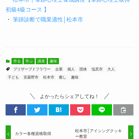
初級4級コース 】
・
筆跡診断で職業適性│松本市
作る
学ぶ
講座
趣味
プリザーブドフラワー
企業
個人
団体
塩尻市
大人
子ども
安曇野市
松本市
癒し
趣味
よかったらシェアしてね！
松本市│アイシングクッキ
カラー各種資格取得
ー教室