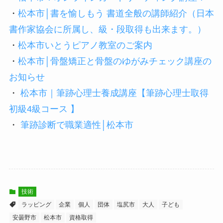
・
松本市│書を愉しもう 書道全般の講師紹介（日本
書作家協会に所属し、級・段取得も出来ます。）
・
松本市いとうピアノ教室のご案内
・
松本市│骨盤矯正と骨盤のゆがみチェック講座の
お知らせ
・
松本市｜筆跡心理士養成講座【筆跡心理士取得
初級4級コース 】
・
筆跡診断で職業適性│松本市
技術
ラッピング
企業
個人
団体
塩尻市
大人
子ども
安曇野市
松本市
資格取得