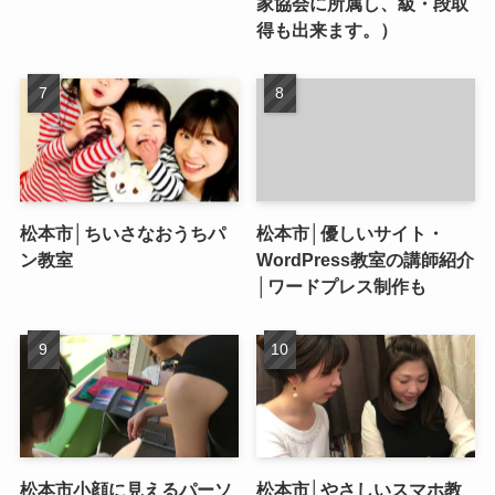
家協会に所属し、級・段取
得も出来ます。）
松本市│ちいさなおうちパ
松本市│優しいサイト・
ン教室
WordPress教室の講師紹介
│ワードプレス制作も
松本市小顔に見えるパーソ
松本市│やさしいスマホ教