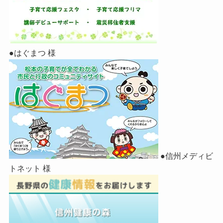
●はぐまつ 様
●信州メディビ
トネット 様