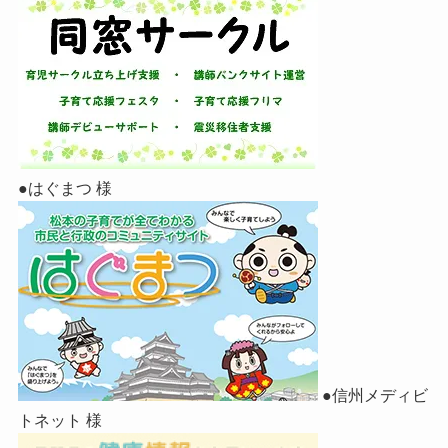
●はぐまつ 様
●信州メディビ
トネット 様