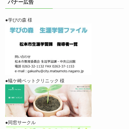
バナー広告
●学びの森 様
●蟻ケ崎ペットクリニック 様
●同窓サークル