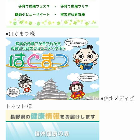
●はぐまつ 様
●信州メディビ
トネット 様