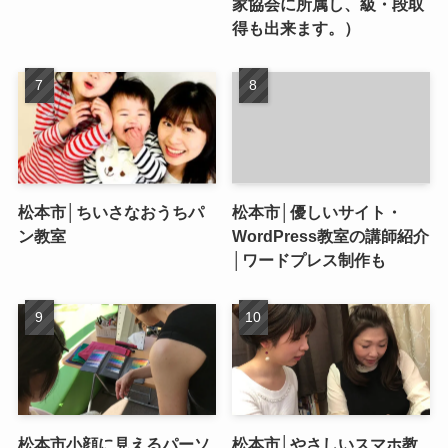
家協会に所属し、級・段取
得も出来ます。）
松本市│ちいさなおうちパ
松本市│優しいサイト・
ン教室
WordPress教室の講師紹介
│ワードプレス制作も
松本市小顔に見えるパーソ
松本市│やさしいスマホ教