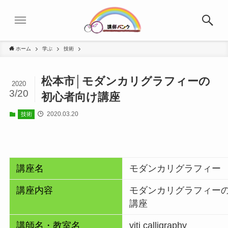
ホーム
学ぶ
技術
松本市│モダンカリグラフィーの
2020
3/20
初心者向け講座
2020.03.20
技術
講座名
モダンカリグラフィー
講座内容
モダンカリグラフィー
講座
講師名・教室名
viti calligraphy