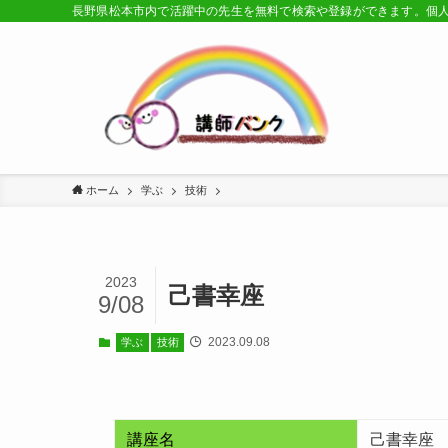
長野県松本市内で活躍中の先生を無料で検索や登録ができます。個
ホーム
学ぶ
技術
2023
己書幸座
9/08
2023.09.08
学ぶ
技術
講座名
己書幸座