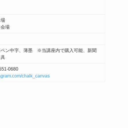
会場
定会場
筆ペン中字、薄墨 ※当講座内で購入可能、新聞
用具
551-0680
stagram.com/chalk_canvas