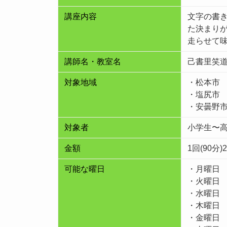
講座内容
文字の書
た決まり
走らせて
講師名・教室名
己書里笑
対象地域
・松本市
・塩尻市
・安曇野
対象者
小学生〜
金額
1回(90分
可能な曜日
・月曜日
・火曜日
・水曜日
・木曜日
・金曜日