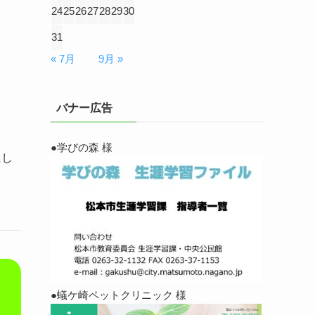
24
25
26
27
28
29
30
31
« 7月
9月 »
バナー広告
●学びの森 様
にし
●蟻ケ崎ペットクリニック 様