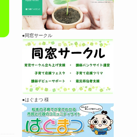
●同窓サークル
●はぐまつ 様