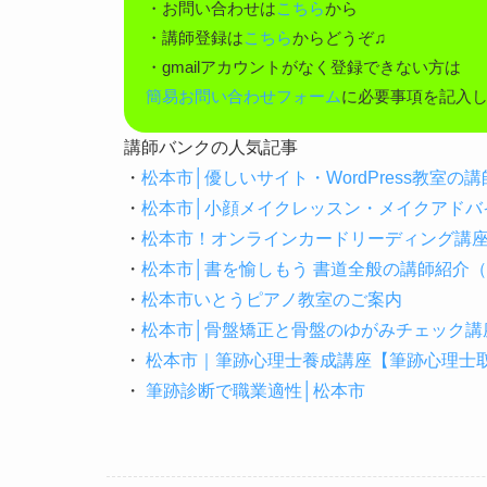
・お問い合わせは
こちら
から
・講師登録は
こちら
からどうぞ♫
・gmailアカウントがなく登録できない方は
簡易お問い合わせフォーム
に必要事項を記入
講師バンクの人気記事
・
松本市│優しいサイト・WordPress教室
・
松本市│小顔メイクレッスン・メイクアドバ
・
松本市！オンラインカードリーディング講
・
松本市│書を愉しもう 書道全般の講師紹介
・
松本市いとうピアノ教室のご案内
・
松本市│骨盤矯正と骨盤のゆがみチェック講
・
松本市｜筆跡心理士養成講座【筆跡心理士取
・
筆跡診断で職業適性│松本市