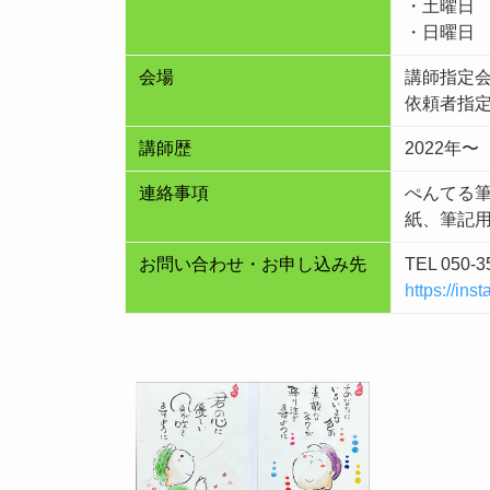
・土曜日
・日曜日
会場
講師指定
依頼者指
講師歴
2022年〜
連絡事項
ぺんてる
紙、筆記
お問い合わせ・お申し込み先
TEL 050-3
https://in