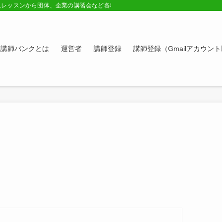
人レッスンから団体、企業の講習会など各種講師の紹介ページ。学びたい方、スキ
講師バンクとは
運営者
講師登録
講師登録（Gmailアカウン