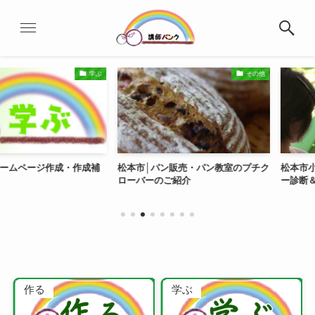
学ぶ
その他
ージ作成・作成補
松本市│パン販売・パン教室のプチク
松本市小顔に見
ローバーのご紹介
ー診断＆レッス
作る
学ぶ