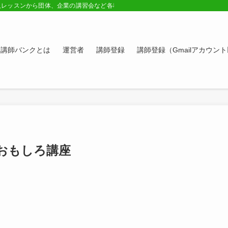
人レッスンから団体、企業の講習会など各種講師の紹介ページ。学びたい方、スキ
講師バンクとは
運営者
講師登録
講師登録（Gmailアカウン
おもしろ講座