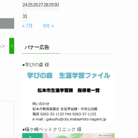
24
25
26
27
28
29
30
31
« 7月
9月 »
ョン
バナー広告
●学びの森 様
●蟻ケ崎ペットクリニック 様