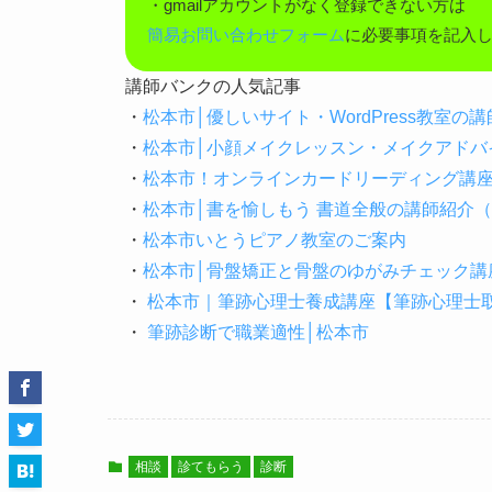
・gmailアカウントがなく登録できない方は
簡易お問い合わせフォーム
に必要事項を記入
講師バンクの人気記事
・
松本市│優しいサイト・WordPress教室
・
松本市│小顔メイクレッスン・メイクアドバ
・
松本市！オンラインカードリーディング講
・
松本市│書を愉しもう 書道全般の講師紹介
・
松本市いとうピアノ教室のご案内
・
松本市│骨盤矯正と骨盤のゆがみチェック講
・
松本市｜筆跡心理士養成講座【筆跡心理士取
・
筆跡診断で職業適性│松本市
相談
診てもらう
診断