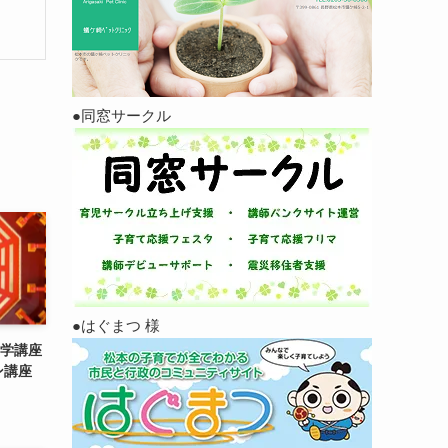
●同窓サークル
●はぐまつ 様
気学講座
ン講座